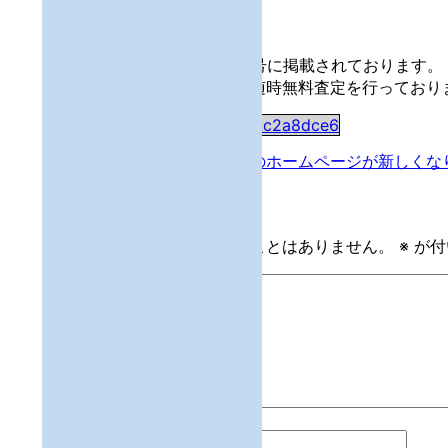
月刊・タウン情報いいだ10月号に掲載されております
せください。また、弊社では随時無料査定を行っており
067ac8f5832bb2f71b1b3bbac2a8dce6
投
前の投稿
ハウスランド飯田店のホームページが新しくな
稿
コメントを残す
ナ
メールアドレスが公開されることはありません。
※
が付
ビ
ゲ
ー
シ
ョ
コメント
※
ン
名前
※