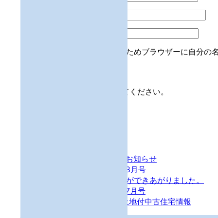
メール
※
サイト
次回のコメントで使用するためブラウザーに自分の
上に表示された文字を入力してください。
トピックス
【お知らせ】夏季休業のお知らせ
月刊・タウン情報いいだ8月号
【2026】かわら版7月号ができあがりました。
月刊・タウン情報いいだ7月号
New 飯田市羽場赤坂 土地付中古住宅情報