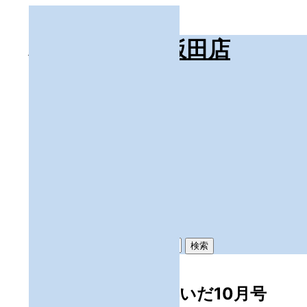
コ
ン
テ
ハウスランド飯田店
ン
ツ
検
へ
メインメニュー
索
ス
ホーム
キ
トピックス
ッ
お問い合わせ
プ
店舗情報
会社概要
丸三建設
宅建ドットコム
Instagram
検
索:
月刊・タウン情報いいだ10月号