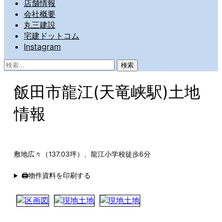
店舗情報
会社概要
丸三建設
宅建ドットコム
Instagram
検
索:
飯田市龍江(天竜峡駅)土地
情報
敷地広々（137.03坪）、龍江小学校徒歩6分
🖨物件資料を印刷する