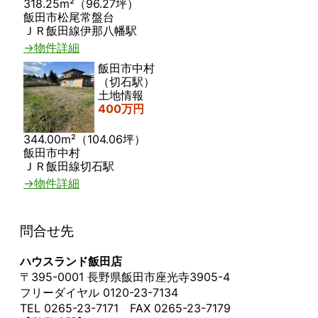
318.25m²（96.27坪）
飯田市松尾常盤台
ＪＲ飯田線伊那八幡駅
→物件詳細
飯田市中村
（切石駅）
土地情報
400万円
344.00m²（104.06坪）
飯田市中村
ＪＲ飯田線切石駅
→物件詳細
問合せ先
ハウスランド飯田店
〒395-0001 長野県飯田市座光寺3905-4
フリーダイヤル 0120-23-7134
TEL 0265-23-7171 FAX 0265-23-7179