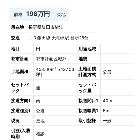
198万円
価格
売地
所在地
長野県飯田市龍江
交通
ＪＲ飯田線 天竜峡駅 徒歩28分
地目
田
用途地域
都市計画
都市計画区域外
地勢
土地面積
453.00m²（137.03
土地面積
公簿
坪）
計測方式
セットバ
セットバ
無
ック
ック量
接道方向1
南
接道間口1
40m
接道種別1
公道
接道幅員1
6m
現況
更地
取引態様
一般
引渡/入居
相談
時期