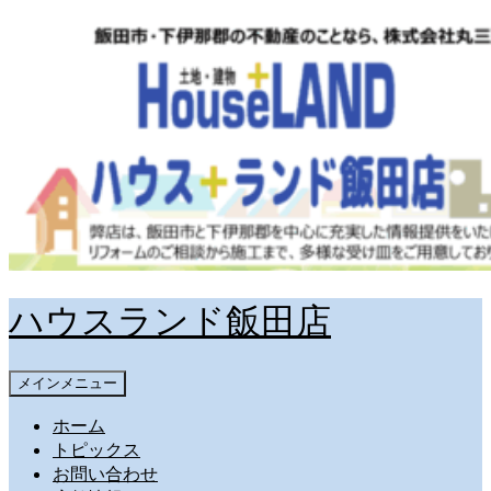
コ
ン
テ
ン
ツ
へ
ス
キ
ッ
プ
ハウスランド飯田店
検
メインメニュー
索
ホーム
トピックス
お問い合わせ