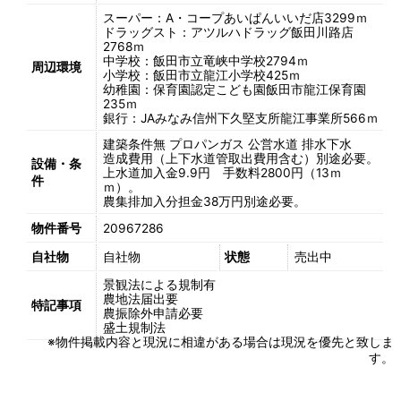
スーパー：A・コープあいぱんいいだ店3299ｍ
ドラッグスト：アツルハドラッグ飯田川路店
2768ｍ
中学校：飯田市立竜峡中学校2794ｍ
周辺環境
小学校：飯田市立龍江小学校425ｍ
幼稚園：保育園認定こども園飯田市龍江保育園
235ｍ
銀行：JAみなみ信州下久堅支所龍江事業所566ｍ
建築条件無
プロパンガス
公営水道
排水下水
造成費用（上下水道管取出費用含む）別途必要。
設備・条
上水道加入金9.9円 手数料2800円（13ｍ
件
ｍ）。
農集排加入分担金38万円別途必要。
物件番号
20967286
自社物
自社物
状態
売出中
景観法による規制有
農地法届出要
特記事項
農振除外申請必要
盛土規制法
※物件掲載内容と現況に相違がある場合は現況を優先と致しま
す。